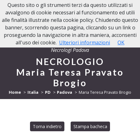
Questo sito o gli strumenti terzi da questo utilizzati si
NECROLOGI PADOVA
avvalgono di cookie necessari al funzionamento ed utili
alle finalità illustrate nella cookie policy. Chiudendo questo
banner, scorrendo questa pagina, cliccando su un link o
proseguendo la navigazione in altra maniera, acconsenti
all'uso dei cookie.
Ulteriori informazioni
OK
Necrologi Padova
NECROLOGIO
Maria Teresa Pravato
Brogio
Home
Italia
PD
Padova
Maria Teresa Pravato Brogio
Torna indietro
Stampa bacheca