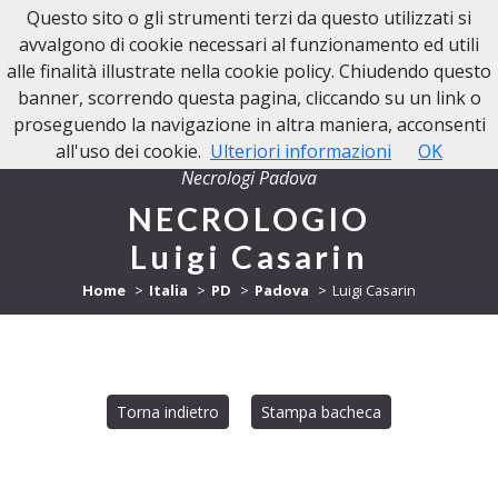
Questo sito o gli strumenti terzi da questo utilizzati si
NECROLOGI PADOVA
avvalgono di cookie necessari al funzionamento ed utili
alle finalità illustrate nella cookie policy. Chiudendo questo
banner, scorrendo questa pagina, cliccando su un link o
proseguendo la navigazione in altra maniera, acconsenti
all'uso dei cookie.
Ulteriori informazioni
OK
Necrologi Padova
NECROLOGIO
Luigi Casarin
Home
Italia
PD
Padova
Luigi Casarin
Torna indietro
Stampa bacheca