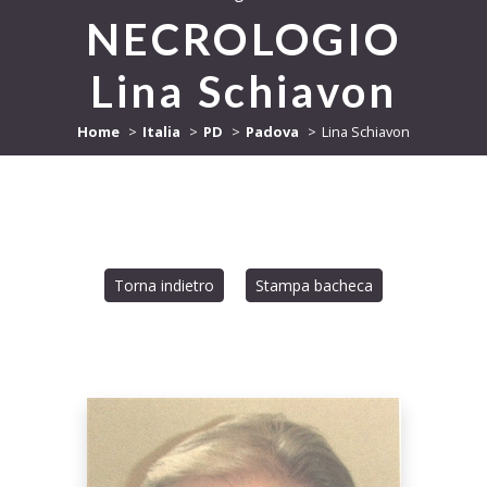
NECROLOGIO
Lina Schiavon
Home
Italia
PD
Padova
Lina Schiavon
Torna indietro
Stampa bacheca