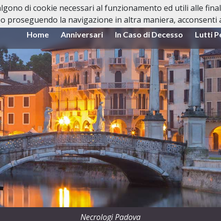
valgono di cookie necessari al funzionamento ed utili alle fina
o proseguendo la navigazione in altra maniera, acconsenti al
Home
Anniversari
In Caso di Decesso
Lutti P
Necrologi Padova