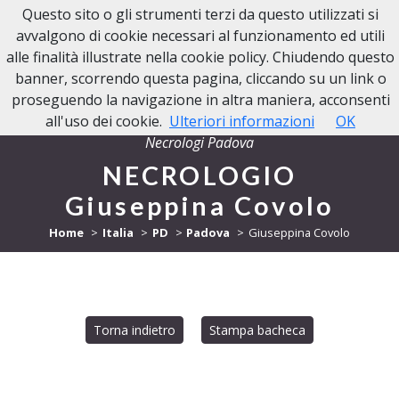
Questo sito o gli strumenti terzi da questo utilizzati si
NECROLOGI PADOVA
avvalgono di cookie necessari al funzionamento ed utili
alle finalità illustrate nella cookie policy. Chiudendo questo
banner, scorrendo questa pagina, cliccando su un link o
proseguendo la navigazione in altra maniera, acconsenti
all'uso dei cookie.
Ulteriori informazioni
OK
Necrologi Padova
NECROLOGIO
Giuseppina Covolo
Home
Italia
PD
Padova
Giuseppina Covolo
Torna indietro
Stampa bacheca