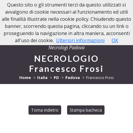
Questo sito o gli strumenti terzi da questo utilizzati si
NECROLOGI PADOVA
avvalgono di cookie necessari al funzionamento ed utili
alle finalità illustrate nella cookie policy. Chiudendo questo
banner, scorrendo questa pagina, cliccando su un link o
proseguendo la navigazione in altra maniera, acconsenti
all'uso dei cookie.
Ulteriori informazioni
OK
Necrologi Padova
NECROLOGIO
Francesco Frosi
Home
Italia
PD
Padova
Francesco Frosi
Torna indietro
Stampa bacheca