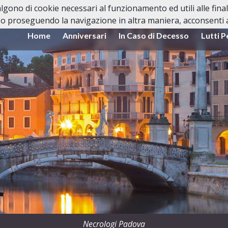
valgono di cookie necessari al funzionamento ed utili alle fina
o proseguendo la navigazione in altra maniera, acconsenti al
Home
Anniversari
In Caso di Decesso
Lutti P
Necrologi Padova