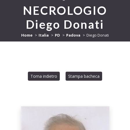
NECROLOGIO
Diego Donati
Home
Italia
PD
Padova
Diego Donati
Torna indietro
Stampa bacheca