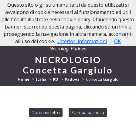
Questo sito o gli strumenti terzi da questo utilizzati si
NECROLOGI PADOVA
avvalgono di cookie necessari al funzionamento ed utili
alle finalità illustrate nella cookie policy. Chiudendo questo
banner, scorrendo questa pagina, cliccando su un link o
proseguendo la navigazione in altra maniera, acconsenti
all'uso dei cookie.
Ulteriori informazioni
OK
Necrologi Padova
NECROLOGIO
Concetta Gargiulo
Home
Italia
PD
Padova
Concetta Gargiulo
Torna indietro
Stampa bacheca