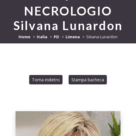
NECROLOGIO
Silvana Lunardon
Home
Italia
PD
Limena
Silvana Lunardon
Torna indietro
Stampa bacheca