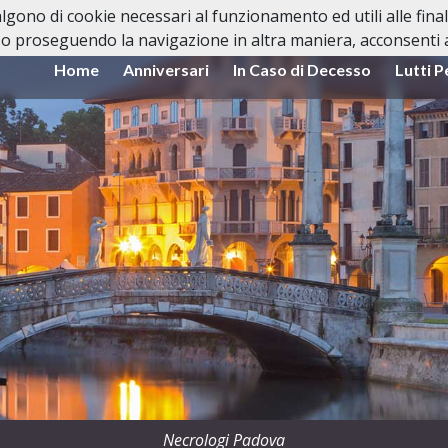
valgono di cookie necessari al funzionamento ed utili alle fina
o proseguendo la navigazione in altra maniera, acconsenti al
Home
Anniversari
In Caso di Decesso
Lutti P
Necrologi Padova