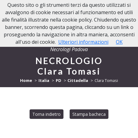
Questo sito o gli strumenti terzi da questo utilizzati si
NECROLOGI PADOVA
avvalgono di cookie necessari al funzionamento ed utili
alle finalità illustrate nella cookie policy. Chiudendo questo
banner, scorrendo questa pagina, cliccando su un link o
proseguendo la navigazione in altra maniera, acconsenti
all'uso dei cookie.
Ulteriori informazioni
OK
Necrologi Padova
NECROLOGIO
Clara Tomasi
Home
Italia
PD
Cittadella
Clara Tomasi
Torna indietro
Stampa bacheca