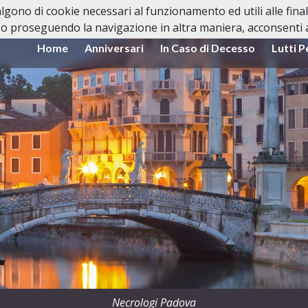
valgono di cookie necessari al funzionamento ed utili alle fina
o proseguendo la navigazione in altra maniera, acconsenti al
Home
Anniversari
In Caso di Decesso
Lutti P
Necrologi Padova