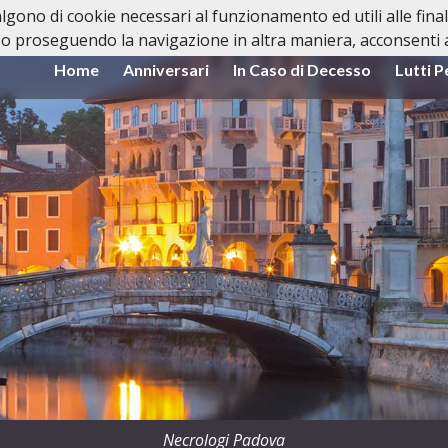
valgono di cookie necessari al funzionamento ed utili alle fina
o proseguendo la navigazione in altra maniera, acconsenti al
Home
Anniversari
In Caso di Decesso
Lutti P
Necrologi Padova