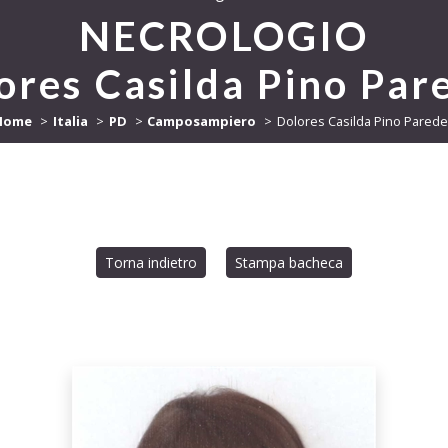
NECROLOGIO
ores Casilda Pino Par
Home
Italia
PD
Camposampiero
Dolores Casilda Pino Pared
Torna indietro
Stampa bacheca