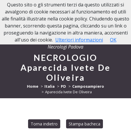
Questo sito o gli strumenti terzi da questo utilizzati si
NECROLOGI PADOVA
avvalgono di cookie necessari al funzionamento ed utili
alle finalità illustrate nella cookie policy. Chiudendo questo
banner, scorrendo questa pagina, cliccando su un link o
proseguendo la navigazione in altra maniera, acconsenti
all'uso dei cookie.
Ulteriori informazioni
OK
Necrologi Padova
NECROLOGIO
Aparecida Ivete De
Oliveira
Home
Italia
PD
Camposampiero
Aparecida Ivete De Oliveira
Torna indietro
Stampa bacheca