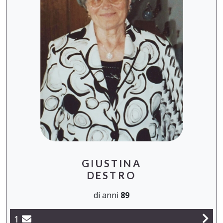
GIUSTINA
DESTRO
di anni
89
1